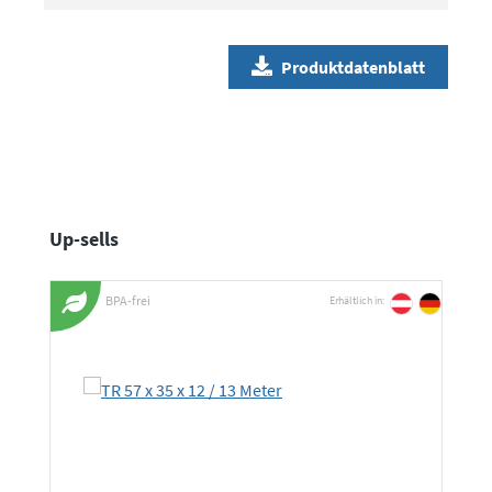
Produktdatenblatt
Produktgalerie überspringen
Up-sells
BPA-frei
Erhältlich in: