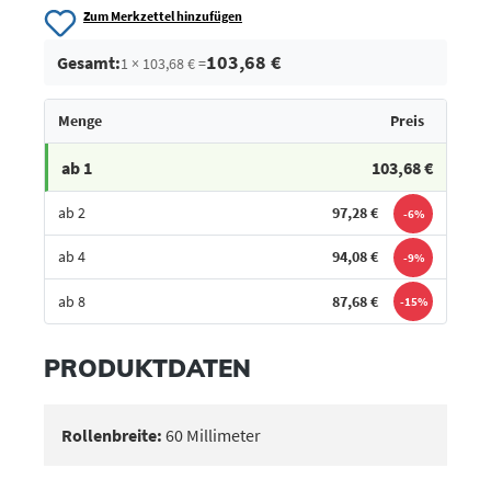
Zum Merkzettel hinzufügen
103,68 €
Gesamt:
1 × 103,68 € =
Menge
Preis
ab 1
103,68 €
ab 2
97,28 €
-6%
ab 4
94,08 €
-9%
ab 8
87,68 €
-15%
Bestes Angebot
PRODUKTDATEN
Rollenbreite:
60 Millimeter