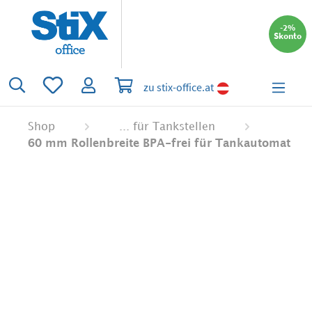
alt springen
-2%
Skonto
Du hast 0 Produkte auf dem Merkzettel
Warenkorb enthält 0 Positionen. Der 
zu stix-office.at
Shop
... für Tankstellen
60 mm Rollenbreite BPA-frei für Tankautomat
Bildergalerie überspringen