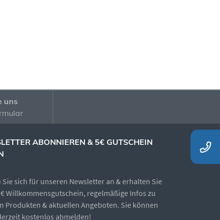
e uns
rmular
LETTER ABONNIEREN & 5€ GUTSCHEIN
N
Sie sich für unseren Newsletter an & erhalten Sie
5€ Willkommensgutschein, regelmäßige Infos zu
n Produkten & aktuellen Angeboten. Sie können
ederzeit kostenlos abmelden!