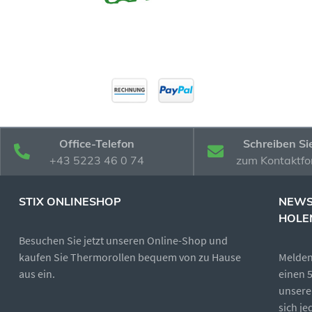
Office-Telefon
Schreiben Si
+43 5223 46 0 74
zum Kontaktfo
STIX ONLINESHOP
NEWS
HOLE
Besuchen Sie jetzt unseren Online-Shop und
kaufen Sie Thermorollen bequem von zu Hause
Melden 
aus ein.
einen 
unsere
sich j