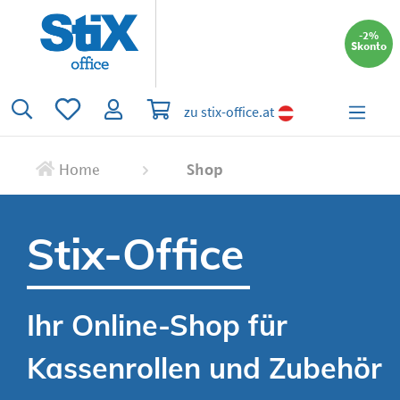
alt springen
-2%
Skonto
Du hast 0 Produkte auf dem Merkzettel
Warenkorb enthält 0 Positionen. Der 
zu stix-office.at
Home
Shop
Stix-Office
Ihr Online-Shop für
Kassenrollen und Zubehör