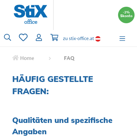
alt springen
-2%
Skonto
Du hast 0 Produkte auf dem Merkzettel
Warenkorb enthält 0 Positionen. Der 
zu stix-office.at
Home
FAQ
HÄUFIG GESTELLTE
FRAGEN:
Qualitäten und spezifische
Angaben