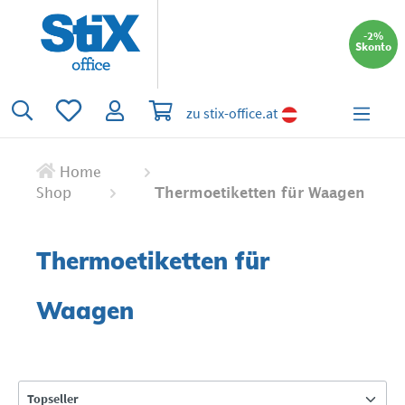
alt springen
-2%
Skonto
Du hast 0 Produkte auf dem Merkzettel
Warenkorb enthält 0 Positionen. Der 
zu stix-office.at
Home
Shop
Thermoetiketten für Waagen
Thermoetiketten für
Waagen