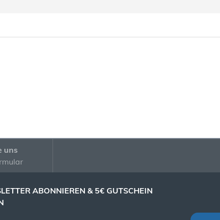
e uns
rmular
LETTER ABONNIEREN & 5€ GUTSCHEIN
N