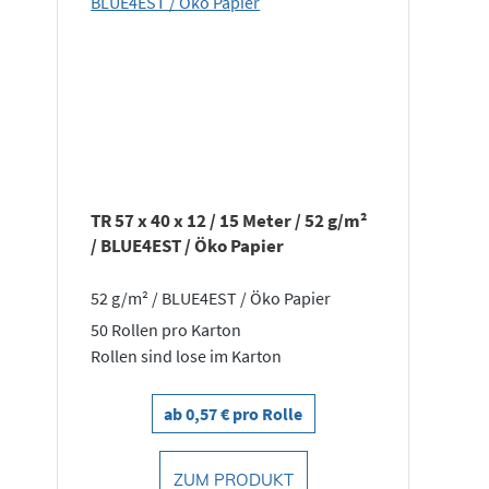
TR 57 x 40 x 12 / 15 Meter / 52 g/m²
A
/ BLUE4EST / Öko Papier
52 g/m² / BLUE4EST / Öko Papier
5
"
50 Rollen pro Karton
Rollen sind lose im Karton
5
1
ab 0,57 € pro Rolle
ZUM PRODUKT