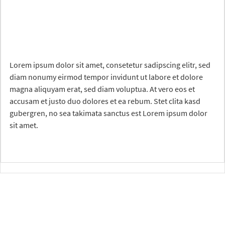
Lorem ipsum dolor sit amet, consetetur sadipscing elitr, sed
diam nonumy eirmod tempor invidunt ut labore et dolore
magna aliquyam erat, sed diam voluptua. At vero eos et
accusam et justo duo dolores et ea rebum. Stet clita kasd
gubergren, no sea takimata sanctus est Lorem ipsum dolor
sit amet.