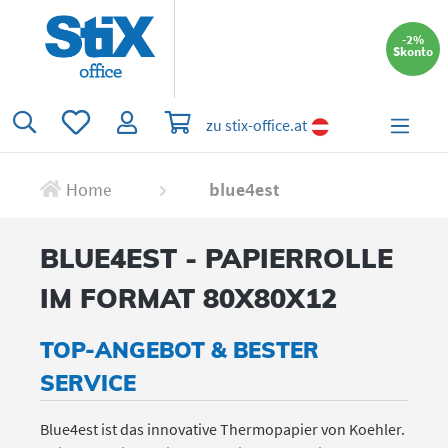
alt springen
-2%
Skonto
Du hast 0 Produkte auf dem Merkzettel
Warenkorb enthält 0 Positionen. Der 
zu stix-office.at
Home
blue4est
BLUE4EST - PAPIERROLLE
IM FORMAT 80X80X12
TOP-ANGEBOT & BESTER
SERVICE
Blue4est ist das innovative Thermopapier von Koehler.