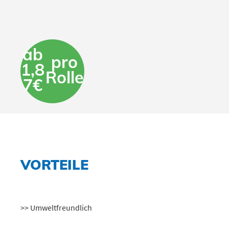
ab
pro
1,8
Rolle
7€
VORTEILE
>> Umweltfreundlich