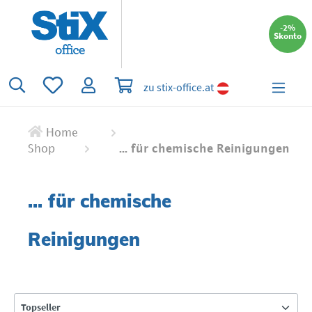
alt springen
-2%
Skonto
Du hast 0 Produkte auf dem Merkzettel
Warenkorb enthält 0 Positionen. Der 
zu stix-office.at
Home
Shop
... für chemische Reinigungen
... für chemische
Reinigungen