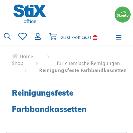
alt springen
-2%
Skonto
Du hast 0 Produkte auf dem Merkzettel
Warenkorb enthält 0 Positionen. Der 
zu stix-office.at
Home
Shop
... für chemische Reinigungen
Reinigungsfeste Farbbandkassetten
Reinigungsfeste
Farbbandkassetten