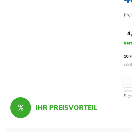
Prei
4
Ver
10 
Erhäl
−
Füge
IHR PREISVORTEIL