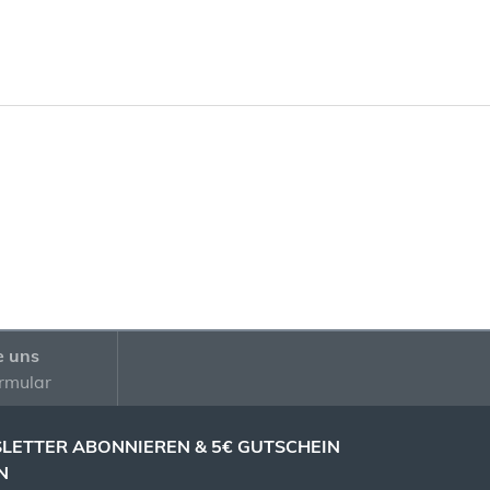
e uns
rmular
LETTER ABONNIEREN & 5€ GUTSCHEIN
N