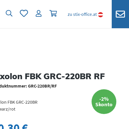
Du hast 0 Produkte auf dem Merkzettel
Warenkorb enthält 0 Positionen. Der
zu stix-office.at
ixolon FBK GRC-220BR RF
duktnummer:
GRC-220BR/RF
-2%
olon FBK GRC-220BR
Skonto
warz/rot
0,30 €