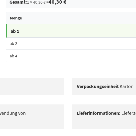
40,30 €
Gesamt:
1 × 40,30 € =
Menge
ab 1
ab 2
ab 4
Bestes Angebot
Verpackungseinheit
Karton
erwendung von
Lieferinformationen:
Lieferz