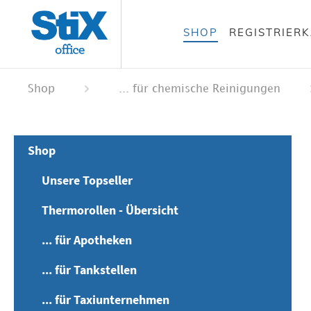
alt springen
SHOP
REGISTRIER
 springen
ation springen
Shop
... für chemische Reinigungen
Shop
Unsere Topseller
Thermorollen - Übersicht
... für Apotheken
... für Tankstellen
... für Taxiunternehmen