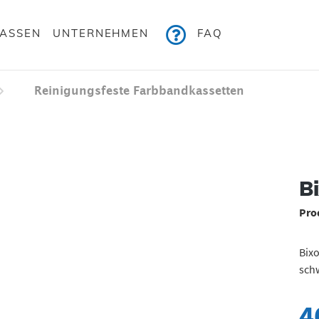
KASSEN
UNTERNEHMEN
FAQ
Reinigungsfeste Farbbandkassetten
Bildergalerie überspringen
B
Pro
Bix
sch
4