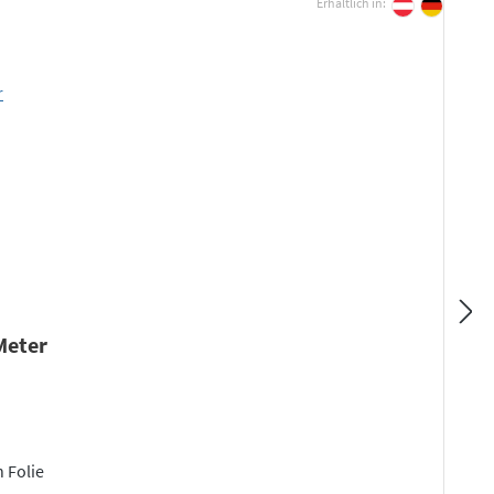
Erhältlich in:
 Meter
n Folie