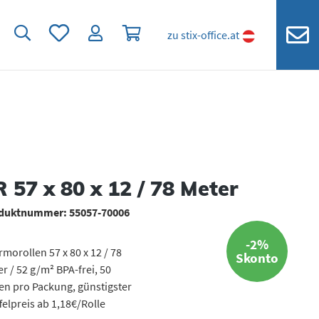
Du hast 0 Produkte auf dem Merkzettel
Warenkorb enthält 0 Positionen. Der
zu stix-office.at
 57 x 80 x 12 / 78 Meter
duktnummer:
55057-70006
-2%
morollen 57 x 80 x 12 / 78
Skonto
r / 52 g/m² BPA-frei, 50
en pro Packung, günstigster
felpreis ab 1,18€/Rolle