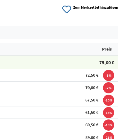
Zum Merkzettel hinzufügen
Preis
75,00 €
72,50 €
-3%
70,00 €
-7%
67,50 €
-10%
61,50 €
-18%
60,50 €
-19%
59,00 €
-21%