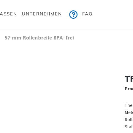
KASSEN
UNTERNEHMEN
FAQ
57 mm Rollenbreite BPA-frei
Bildergalerie überspringen
TR
Pro
Ther
Mete
Roll
Staf