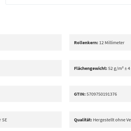
Bestes Angebot
Rollenkern:
12 Millimeter
Flächengewicht:
52 g/m² ± 4
GTIN:
5709750191376
r SE
Qualität:
Hergestellt ohne Ve