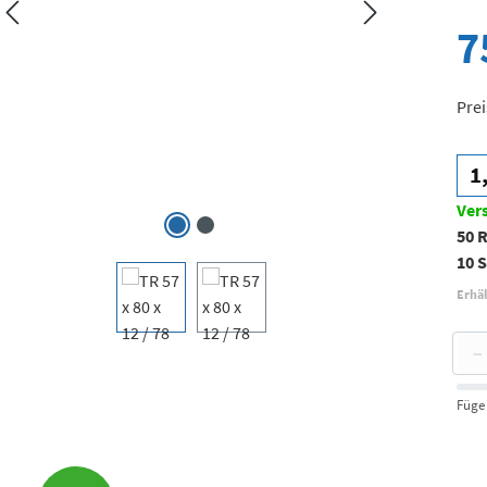
7
Prei
1
Ver
50 
10 S
Erhäl
−
Füge