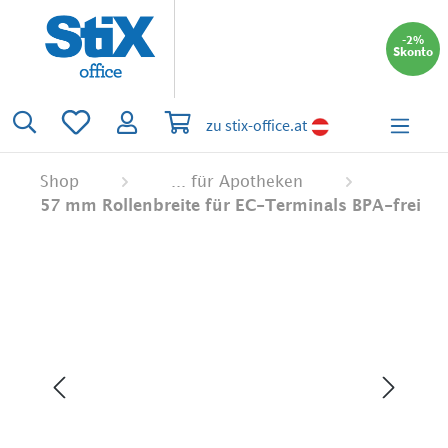
alt springen
-2%
Skonto
Du hast 0 Produkte auf dem Merkzettel
Warenkorb enthält 0 Positionen. Der 
zu stix-office.at
Shop
... für Apotheken
57 mm Rollenbreite für EC-Terminals BPA-frei
Bildergalerie überspringen