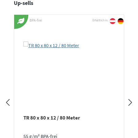
Produktgalerie überspringen
Up-sells
BPA-frei
Erhältlich in:
TR 80 x 80 x 12 / 80 Meter
55 g/m² BPA-frei