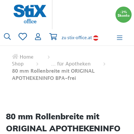
alt springen
-2%
Skonto
Du hast 0 Produkte auf dem Merkzettel
Warenkorb enthält 0 Positionen. Der 
zu stix-office.at
Home
Shop
... für Apotheken
80 mm Rollenbreite mit ORIGINAL
APOTHEKENINFO BPA-frei
80 mm Rollenbreite mit
ORIGINAL APOTHEKENINFO