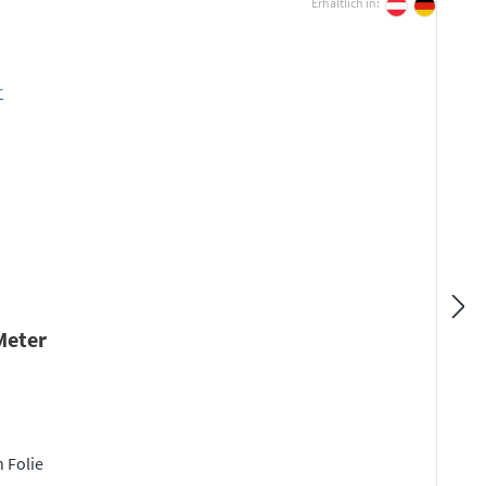
Erhältlich in:
 Meter
n Folie