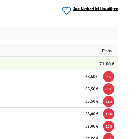
Zum Merkzettel hinzufügen
Preis
71,00 €
68,50 €
-4%
65,50 €
-8%
63,50 €
-11%
58,00 €
-18%
57,00 €
-20%
55,50 €
-22%