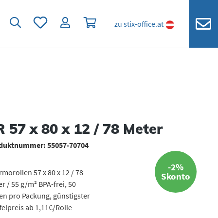
Du hast 0 Produkte auf dem Merkzettel
Warenkorb enthält 0 Positionen. Der
zu stix-office.at
 57 x 80 x 12 / 78 Meter
duktnummer:
55057-70704
-2%
morollen 57 x 80 x 12 / 78
Skonto
r / 55 g/m² BPA-frei, 50
en pro Packung, günstigster
felpreis ab 1,11€/Rolle