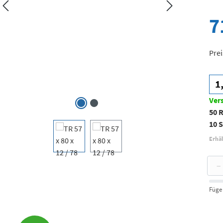
7
Prei
1
Ver
50 
10 S
Erhäl
−
Füge