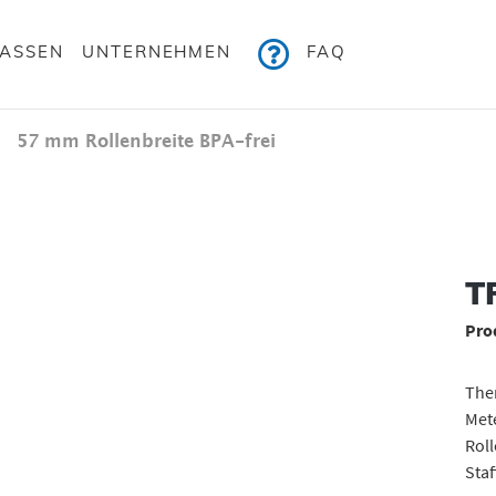
KASSEN
UNTERNEHMEN
FAQ
57 mm Rollenbreite BPA-frei
Bildergalerie überspringen
TR
Pro
Ther
Mete
Roll
Staf