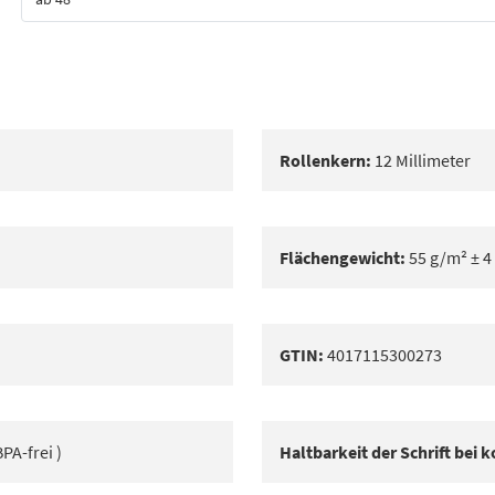
Bestes Angebot
Rollenkern:
12 Millimeter
Flächengewicht:
55 g/m² ± 4
GTIN:
4017115300273
PA-frei )
Haltbarkeit der Schrift bei 