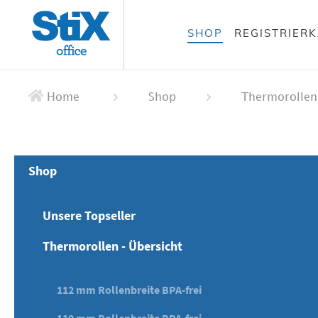
alt springen
SHOP
REGISTRIER
 springen
ation springen
Home
Shop
Thermorollen
Shop
Unsere Topseller
Thermorollen - Übersicht
112 mm Rollenbreite BPA-frei