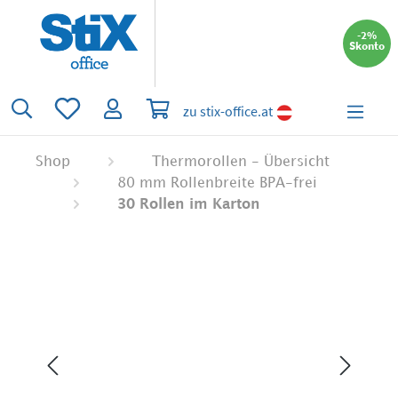
alt springen
-2%
Skonto
Du hast 0 Produkte auf dem Merkzettel
Warenkorb enthält 0 Positionen. Der 
zu stix-office.at
Shop
Thermorollen - Übersicht
80 mm Rollenbreite BPA-frei
30 Rollen im Karton
Bildergalerie überspringen