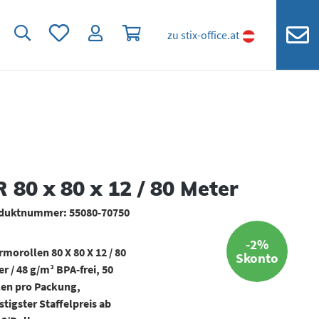
Du hast 0 Produkte auf dem Merkzettel
Warenkorb enthält 0 Positionen. Der
zu stix-office.at
 80 x 80 x 12 / 80 Meter
duktnummer:
55080-70750
-2%
morollen 80 X 80 X 12 / 80
Skonto
r / 48 g/m² BPA-frei, 50
len pro Packung,
tigster Staffelpreis ab