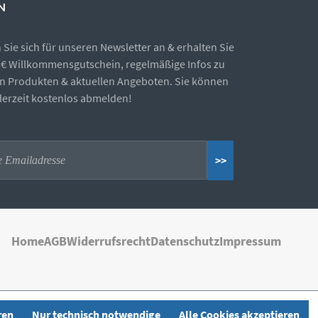
N
Sie sich für unseren Newsletter an & erhalten Sie
5€ Willkommensgutschein, regelmäßige Infos zu
n Produkten & aktuellen Angeboten. Sie können
ederzeit kostenlos abmelden!
>>
Home
AGB
Widerrufsrecht
Datenschutz
Impressum
ren
Nur technisch notwendige
Alle Cookies akzeptieren