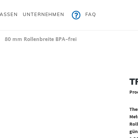
KASSEN
UNTERNEHMEN
FAQ
80 mm Rollenbreite BPA-frei
Bildergalerie überspringen
TR
Pro
Ther
Mete
Rol
güns