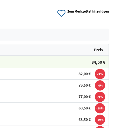
Zum Merkzettel hinzufügen
Preis
84,50 €
82,00 €
-3%
79,50 €
-6%
77,00 €
-9%
69,50 €
-18%
68,50 €
-19%