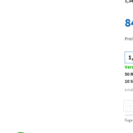
1,3
8
Prei
1
Ver
50 
10 S
Erhäl
−
Füge