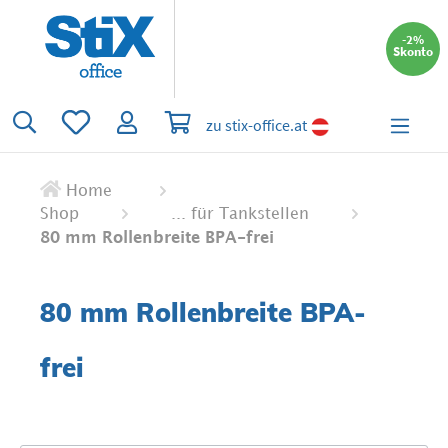
alt springen
-2%
Skonto
Du hast 0 Produkte auf dem Merkzettel
Warenkorb enthält 0 Positionen. Der 
zu stix-office.at
Home
Shop
... für Tankstellen
80 mm Rollenbreite BPA-frei
80 mm Rollenbreite BPA-
frei