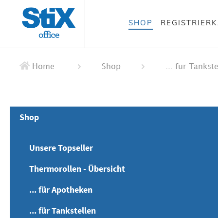
alt springen
SHOP
REGISTRIER
 springen
ation springen
Home
Shop
... für Tankst
Shop
Unsere Topseller
Thermorollen - Übersicht
... für Apotheken
... für Tankstellen