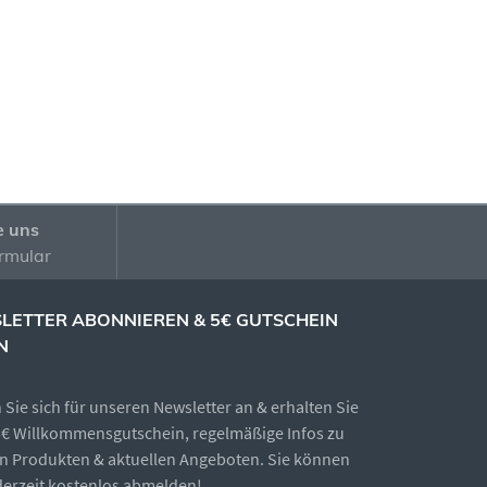
e uns
rmular
LETTER ABONNIEREN & 5€ GUTSCHEIN
N
Sie sich für unseren Newsletter an & erhalten Sie
5€ Willkommensgutschein, regelmäßige Infos zu
n Produkten & aktuellen Angeboten. Sie können
ederzeit kostenlos abmelden!