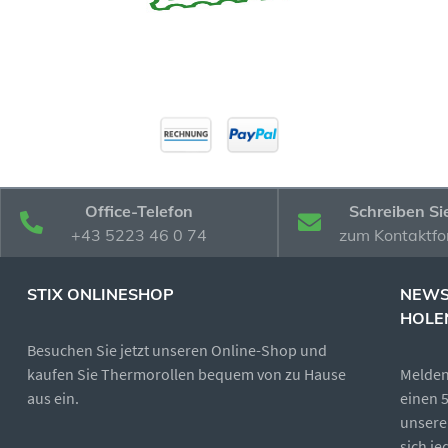
Office-Telefon
Schreiben Si
+43 5223 46 0 74
zum Kontaktfo
STIX ONLINESHOP
NEWS
HOLE
Besuchen Sie jetzt unseren Online-Shop und
kaufen Sie Thermorollen bequem von zu Hause
Melden 
aus ein.
einen 
unsere
sich j