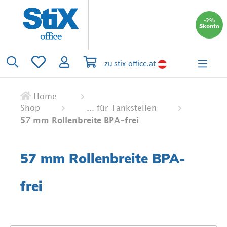
alt springen
-2%
Skonto
Du hast 0 Produkte auf dem Merkzettel
Warenkorb enthält 0 Positionen. Der 
zu stix-office.at
Home
Shop
... für Tankstellen
57 mm Rollenbreite BPA-frei
57 mm Rollenbreite BPA-
frei