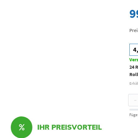
9
Prei
4
Ver
24 
Roll
Erhäl
−
Füge
IHR PREISVORTEIL