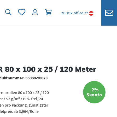
Du hast 0 Produkte auf dem Merkzettel
Warenkorb enthält 0 Positionen. Der
zu stix-office.at
R 80 x 100 x 25 / 120 Meter
duktnummer:
55080-90023
-2%
morollen 80 x 100 x 25 / 120
Skonto
r / 52 g/m² / BPA-frei, 24
en pro Packung, günstigster
felpreis ab 3,96€/Rolle