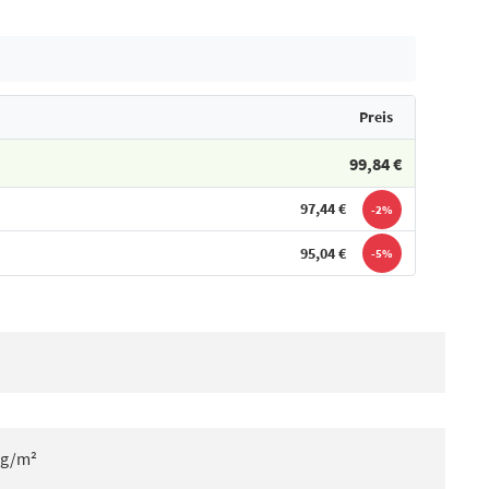
Preis
99,84 €
97,44 €
-2%
95,04 €
-5%
 g/m²