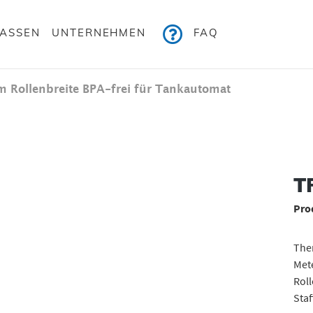
KASSEN
UNTERNEHMEN
FAQ
 Rollenbreite BPA-frei für Tankautomat
Bildergalerie überspringen
T
Pro
Ther
Mete
Roll
Staf