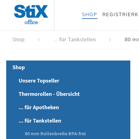
alt springen
SHOP
REGISTRIER
 springen
ation springen
Shop
... für Tankstellen
80 mm
Shop
Unsere Topseller
Thermorollen - Übersicht
... für Apotheken
... für Tankstellen
80 mm Rollenbreite BPA-frei