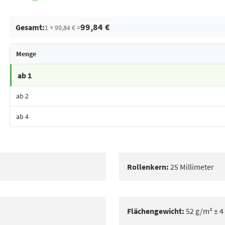
99,84 €
Gesamt:
1 × 99,84 € =
Menge
ab 1
ab 2
ab 4
Bestes Angebot
Rollenkern:
25 Millimeter
Flächengewicht:
52 g/m² ± 4