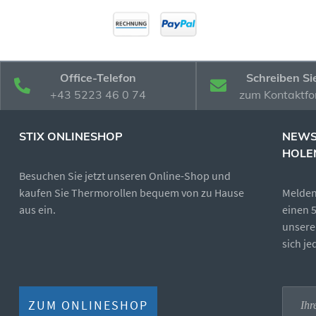
Office-Telefon
Schreiben Si
+43 5223 46 0 74
zum Kontaktfo
STIX ONLINESHOP
NEWS
HOLE
Besuchen Sie jetzt unseren Online-Shop und
kaufen Sie Thermorollen bequem von zu Hause
Melden 
aus ein.
einen 
unsere
sich j
ZUM ONLINESHOP