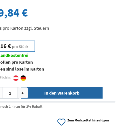
9,84 €
s pro Karton zzgl. Steuern
,16 €
pro Stück
sandkostenfrei
Rollen pro Karton
en sind lose im Karton
tlich in:
+
In den Warenkorb
 noch 1 hinzu für 2% Rabatt
Zum Merkzettel hinzufügen