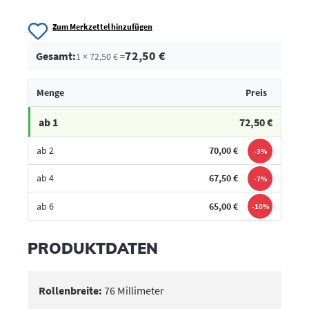
Zum Merkzettel hinzufügen
72,50 €
Gesamt:
1 × 72,50 € =
Menge
Preis
ab 1
72,50 €
ab 2
70,00 €
-3%
ab 4
67,50 €
-7%
ab 6
65,00 €
-10%
Bestes Angebot
PRODUKTDATEN
Rollenbreite:
76 Millimeter