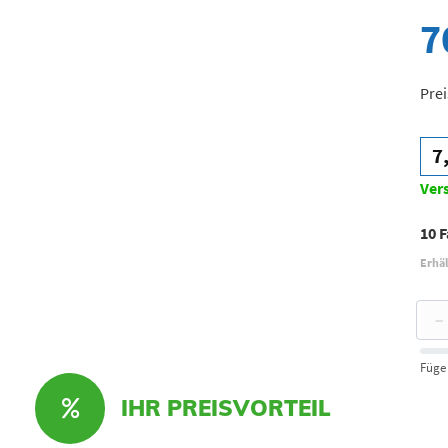
7
Prei
7
Ver
10 
Erhäl
−
Füge
IHR PREISVORTEIL