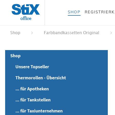
alt springen
SHOP
REGISTRIER
 springen
ation springen
Shop
Farbbandkassetten Original
Shop
Unsere Topseller
Thermorollen - Übersicht
... für Apotheken
... für Tankstellen
... für Taxiunternehmen