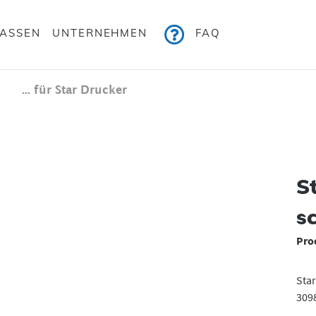
KASSEN
UNTERNEHMEN
FAQ
... für Star Drucker
Bildergalerie überspringen
S
s
Pro
Sta
309