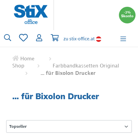
alt springen
-2%
Skonto
Du hast 0 Produkte auf dem Merkzettel
Warenkorb enthält 0 Positionen. Der 
zu stix-office.at
Home
Shop
Farbbandkassetten Original
... für Bixolon Drucker
... für Bixolon Drucker