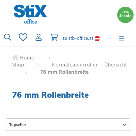
alt springen
-2%
Skonto
Du hast 0 Produkte auf dem Merkzettel
Warenkorb enthält 0 Positionen. Der 
zu stix-office.at
Home
Shop
Normalpapierrollen - Übersicht
76 mm Rollenbreite
76 mm Rollenbreite