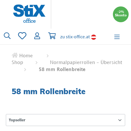
alt springen
-2%
Skonto
Du hast 0 Produkte auf dem Merkzettel
Warenkorb enthält 0 Positionen. Der 
zu stix-office.at
Home
Shop
Normalpapierrollen - Übersicht
58 mm Rollenbreite
58 mm Rollenbreite