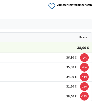
Zum Merkzettel hinzufügen
Preis
38,00 €
36,80 €
-3%
35,60 €
-6%
34,00 €
-11%
31,20 €
-18%
28,40 €
-25%