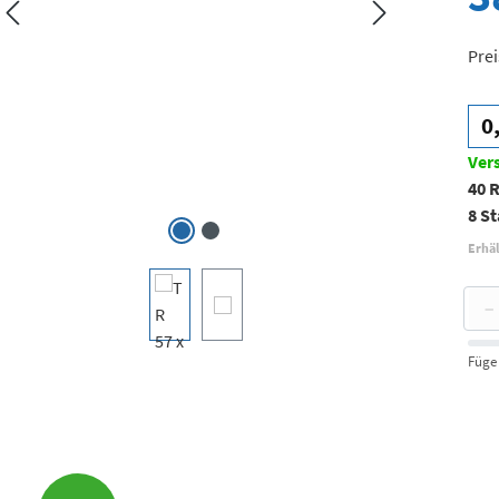
Prei
0
Ver
40 
8 St
Erhäl
−
Füge