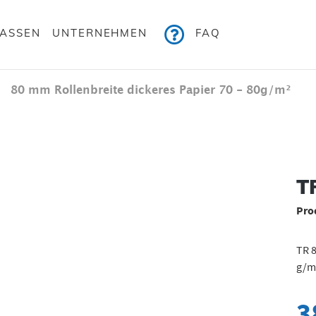
KASSEN
UNTERNEHMEN
FAQ
80 mm Rollenbreite dickeres Papier 70 - 80g/m²
Bildergalerie überspringen
TR
Pro
TR 8
g/m²
3