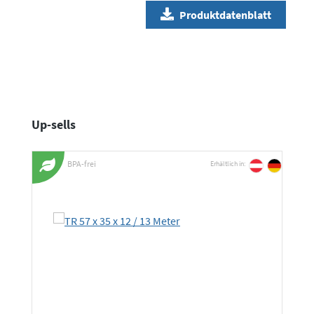
Produktdatenblatt
Produktgalerie überspringen
Up-sells
BPA-frei
Erhältlich in: