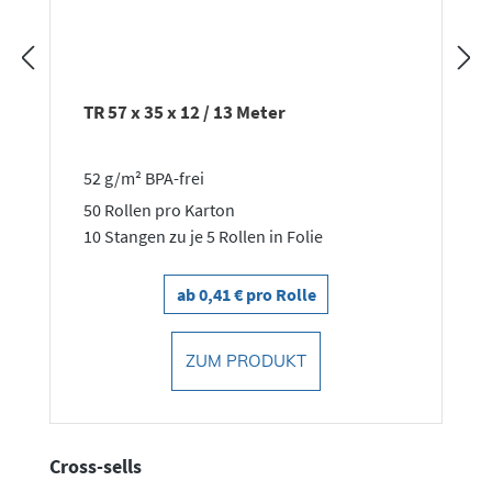
TR 57 x 35 x 12 / 13 Meter
52 g/m² BPA-frei
50 Rollen pro Karton
10 Stangen zu je 5 Rollen in Folie
ab 0,41 € pro Rolle
ZUM PRODUKT
Produktgalerie überspringen
Cross-sells