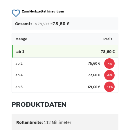
Zum Merkzettel hinzufügen
78,60 €
Gesamt:
1 × 78,60 € =
Menge
Preis
ab 1
78,60 €
ab 2
75,60 €
-4%
ab 4
72,60 €
-8%
ab 6
69,60 €
-11%
Bestes Angebot
PRODUKTDATEN
Rollenbreite:
112 Millimeter