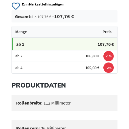
Zum Merkzettel hinzufügen
107,76 €
Gesamt:
1 × 107,76 € =
Menge
Preis
ab 1
107,76 €
ab 2
106,80 €
-1%
ab 4
105,60 €
-2%
Bestes Angebot
PRODUKTDATEN
Rollenbreite:
112 Millimeter
Rollenkern:
26 Millimeter