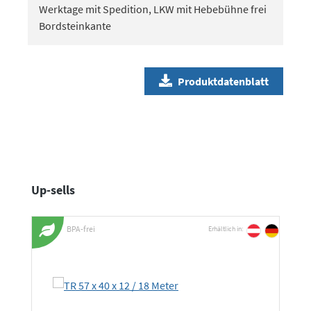
Werktage mit Spedition, LKW mit Hebebühne frei
Bordsteinkante
Produktdatenblatt
Produktgalerie überspringen
Up-sells
BPA-frei
Erhältlich in: