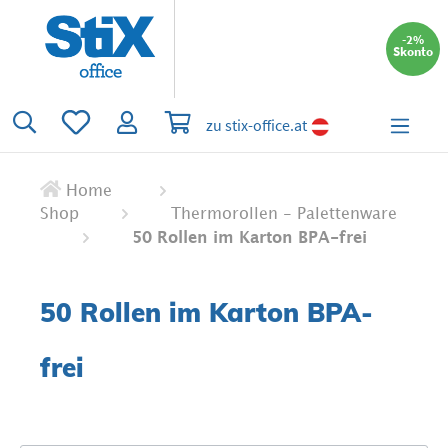
alt springen
-2%
Skonto
Du hast 0 Produkte auf dem Merkzettel
Warenkorb enthält 0 Positionen. Der 
zu stix-office.at
Home
Shop
Thermorollen - Palettenware
50 Rollen im Karton BPA-frei
50 Rollen im Karton BPA-
frei