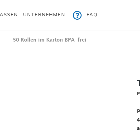
KASSEN
UNTERNEHMEN
FAQ
50 Rollen im Karton BPA-frei
Bildergalerie überspringen
P
P
4
a