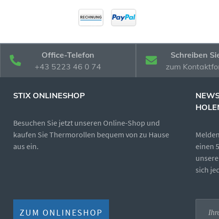
Office-Telefon
Schreiben Si
+43 5223 46 0 74
zum Kontaktfo
STIX ONLINESHOP
NEWS
HOLE
Besuchen Sie jetzt unseren Online-Shop und
kaufen Sie Thermorollen bequem von zu Hause
Melden 
aus ein.
einen 
unsere
sich j
ZUM ONLINESHOP