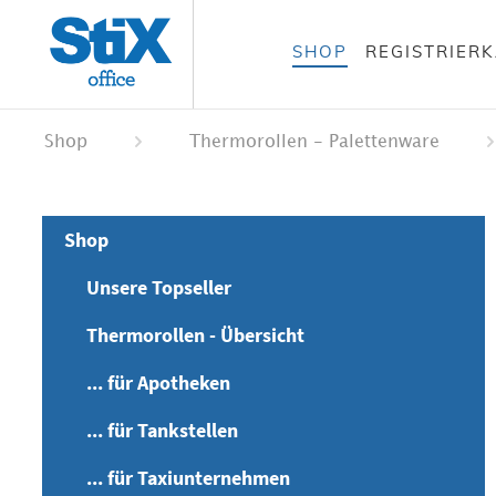
alt springen
SHOP
REGISTRIER
 springen
ation springen
Shop
Thermorollen - Palettenware
Shop
Unsere Topseller
Thermorollen - Übersicht
... für Apotheken
... für Tankstellen
... für Taxiunternehmen