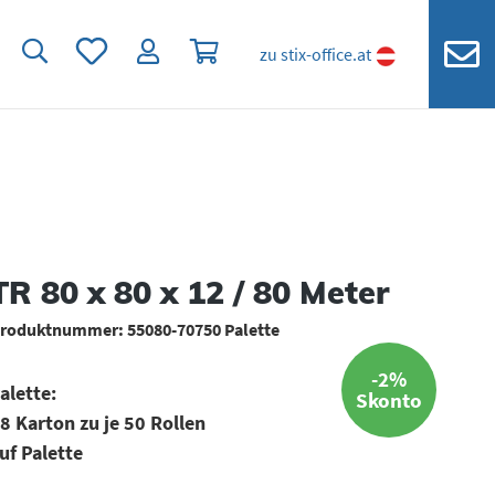
Du hast 0 Produkte auf dem Merkzettel
Warenkorb enthält 0 Positionen. Der
zu stix-office.at
TR 80 x 80 x 12 / 80 Meter
roduktnummer:
55080-70750 Palette
-2%
alette:
Skonto
8 Karton zu je 50 Rollen
uf Palette