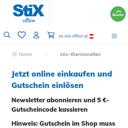
alt springen
-2%
Skonto
Du hast 0 Produkte auf dem Merkzettel
Warenkorb enthält 0 Positionen. Der 
zu stix-office.at
Home
stix-thermorollen
Jetzt online einkaufen und
Gutschein einlösen
Newsletter abonnieren und 5 €-
Gutscheincode kassieren
Hinweis: Gutschein im Shop muss