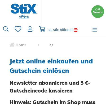
alt springen
-2%
Skonto
Du hast 0 Produkte auf dem Merkzettel
Warenkorb enthält 0 Positionen. Der 
zu stix-office.at
Home
ar
Jetzt online einkaufen und
Gutschein einlösen
Newsletter abonnieren und 5 €-
Gutscheincode kassieren
Hinweis: Gutschein im Shop muss