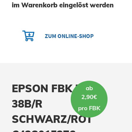
im
Warenkorb
eingelöst werden
ZUM ONLINE-SHOP
EPSON FBK ERC-
ab
2,90€
38B/R
pro FBK
SCHWARZ/ROT