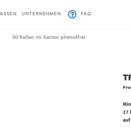
KASSEN
UNTERNEHMEN
FAQ
30 Rollen im Karton phenolfrei
Bildergalerie überspringen
TR
Pro
Min
27 
auf