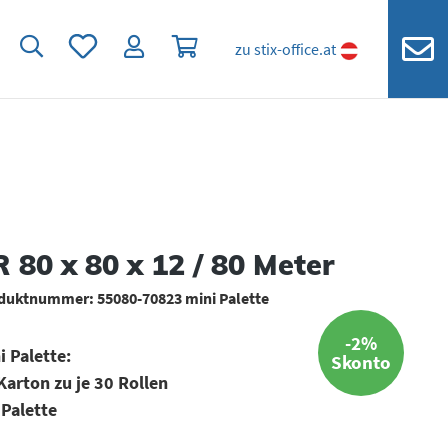
Du hast 0 Produkte auf dem Merkzettel
Warenkorb enthält 0 Positionen. Der
zu stix-office.at
 80 x 80 x 12 / 80 Meter
duktnummer:
55080-70823 mini Palette
-2%
i Palette:
Skonto
Karton zu je 30 Rollen
 Palette