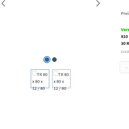
Prei
Ver
810
30 
Erhäl
−