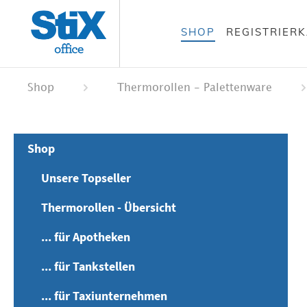
alt springen
SHOP
REGISTRIER
 springen
ation springen
Shop
Thermorollen - Palettenware
Shop
Unsere Topseller
Thermorollen - Übersicht
... für Apotheken
... für Tankstellen
... für Taxiunternehmen