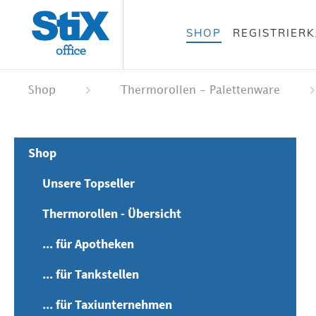
alt springen
SHOP
REGISTRIER
 springen
ation springen
Shop
Thermorollen - Palettenware
Shop
Unsere Topseller
Thermorollen - Übersicht
... für Apotheken
... für Tankstellen
... für Taxiunternehmen