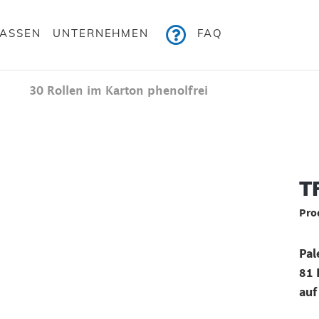
KASSEN
UNTERNEHMEN
FAQ
30 Rollen im Karton phenolfrei
Bildergalerie überspringen
TR
Pro
Pal
81 
auf