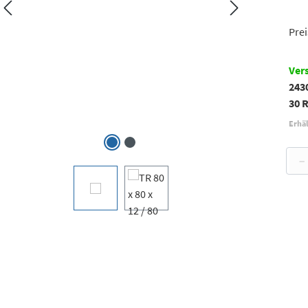
Prei
Ver
243
30 
Erhäl
−