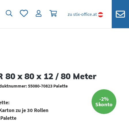
Du hast 0 Produkte auf dem Merkzettel
Warenkorb enthält 0 Positionen. Der
zu stix-office.at
 80 x 80 x 12 / 80 Meter
duktnummer:
55080-70823 Palette
-2%
ette:
Skonto
Karton zu je 30 Rollen
 Palette