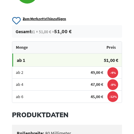
Zum Merkzettel hinzufügen
51,00 €
Gesamt:
1 × 51,00 € =
Menge
Preis
ab 1
51,00 €
ab 2
49,00 €
-4%
ab 4
47,00 €
-8%
ab 6
45,00 €
-12%
Bestes Angebot
PRODUKTDATEN
Rollenbreite:
80 Millimeter