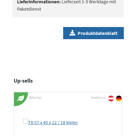
Lieferinformationen:
Lieferzeit 1-3 Werktage mit
Paketdienst
Produktdatenblatt
Produktgalerie überspringen
Up-sells
BPA-frei
Erhältlich in: