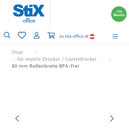
alt springen
-2%
Skonto
Du hast 0 Produkte auf dem Merkzettel
Warenkorb enthält 0 Positionen. Der 
zu stix-office.at
Shop
... für mobile Drucker / Gürteldrucker
80 mm Rollenbreite BPA-frei
Bildergalerie überspringen