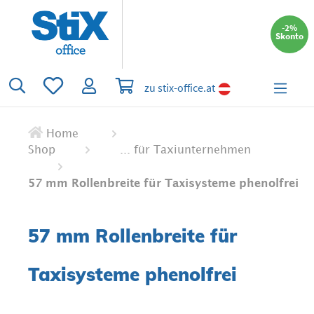
alt springen
-2%
Skonto
Du hast 0 Produkte auf dem Merkzettel
Warenkorb enthält 0 Positionen. Der 
zu stix-office.at
Home
Shop
... für Taxiunternehmen
57 mm Rollenbreite für Taxisysteme phenolfrei
57 mm Rollenbreite für
Taxisysteme phenolfrei