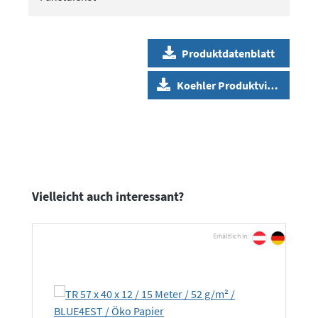
Produktdatenblatt
Koehler Produktvideo
Produktgalerie überspringen
Vielleicht auch interessant?
Erhältlich in: